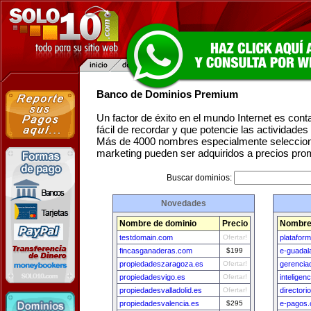
Banco de Dominios Premium
Un factor de éxito en el mundo Internet es con
fácil de recordar y que potencie las actividade
Más de 4000 nombres especialmente seleccion
marketing pueden ser adquiridos a precios pro
Buscar dominios:
Novedades
Nombre de dominio
Precio
Nombre
testdomain.com
Ofertar!
platafor
fincasganaderas.com
$199
e-guadal
propiedadeszaragoza.es
Ofertar!
gerencia
propiedadesvigo.es
Ofertar!
intelige
propiedadesvalladolid.es
Ofertar!
director
propiedadesvalencia.es
$295
e-pagos