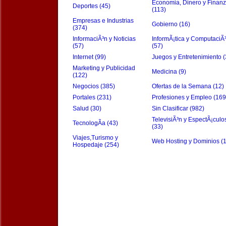
Economia, Dinero y Finan
Deportes (45)
(113)
Empresas e Industrias
Gobierno (16)
(374)
InformaciÃ³n y Noticias
InformÃ¡tica y ComputaciÃ
(57)
(57)
Internet (99)
Juegos y Entretenimiento (
Marketing y Publicidad
Medicina (9)
(122)
Negocios (385)
Ofertas de la Semana (12)
Portales (231)
Profesiones y Empleo (169
Salud (30)
Sin Clasificar (982)
TelevisiÃ³n y EspectÃ¡culo
TecnologÃ­a (43)
(33)
Viajes,Turismo y
Web Hosting y Dominios (
Hospedaje (254)