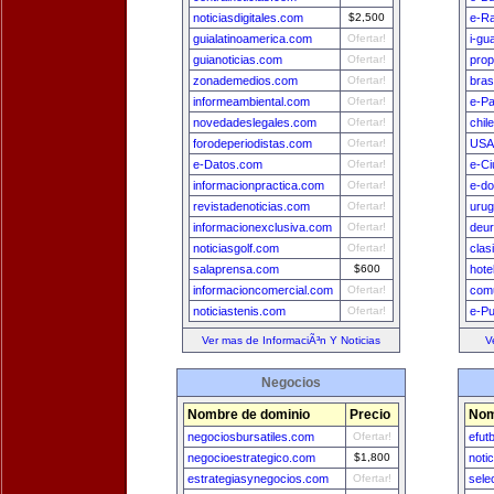
noticiasdigitales.com
$2,500
e-Ra
guialatinoamerica.com
Ofertar!
i-gu
guianoticias.com
Ofertar!
prop
zonademedios.com
Ofertar!
bras
informeambiental.com
Ofertar!
e-Pa
novedadeslegales.com
Ofertar!
chil
forodeperiodistas.com
Ofertar!
USA
e-Datos.com
Ofertar!
e-Ci
informacionpractica.com
Ofertar!
e-do
revistadenoticias.com
Ofertar!
uru
informacionexclusiva.com
Ofertar!
deu
noticiasgolf.com
Ofertar!
clas
salaprensa.com
$600
hote
informacioncomercial.com
Ofertar!
comu
noticiastenis.com
Ofertar!
e-Pu
Ver mas de InformaciÃ³n Y Noticias
V
Negocios
Nombre de dominio
Precio
Nom
negociosbursatiles.com
Ofertar!
efut
negocioestrategico.com
$1,800
noti
estrategiasynegocios.com
Ofertar!
sele