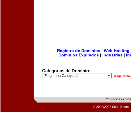
Registro de Dominios
|
Web Hosting
Dominios Expirados
|
Industrias
|
In
Categorías de Dominio:
[Pág. princi
** Precios expre
© 2002/2022 Solo10.com