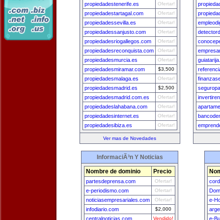
propiedadestenerife.es
Ofertar!
propieda
propiedadestartagal.com
Ofertar!
propieda
propiedadessevilla.es
Ofertar!
empleodi
propiedadessanjusto.com
Ofertar!
detectord
propiedadesriogallegos.com
Ofertar!
conocep
propiedadesreconquista.com
Ofertar!
empresa
propiedadesmurcia.es
Ofertar!
guiatarij
propiedadesmiramar.com
$3,500
referenc
propiedadesmalaga.es
Ofertar!
finanzas
propiedadesmadrid.es
$2,500
segurop
propiedadesmadrid.com.es
Ofertar!
invertire
propiedadeslahabana.com
Ofertar!
apartam
propiedadesinternet.es
Ofertar!
bancode
propiedadesibiza.es
Ofertar!
emprende
Ver mas de Novedades
InformaciÃ³n Y Noticias
Nombre de dominio
Precio
Nom
partesdeprensa.com
Ofertar!
cord
e-periodismo.com
Ofertar!
Dom
noticiasempresariales.com
Ofertar!
e-H
infodiario.com
$2,000
arge
centralnoticias.com
Vendido!
e-B