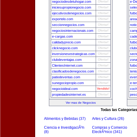
negociodesdetuhogar.com
Ofertar!
e-De
iniciesupropionegocio.com
Ofertar!
sele
ejecutivosdenegocios.com
Ofertar!
futb
exportelo.com
Ofertar!
area
seccionnegocios.com
Ofertar!
noti
negociosinternacionais.com
Ofertar!
camp
e-cargas.com
Ofertar!
cade
calidadyprecio.com
Ofertar!
futb
clicknegocio.com
Ofertar!
club
inversionesestrategicas.com
Ofertar!
sect
clubdeventajas.com
Ofertar!
zon
ClientesInternet.com
Ofertar!
futb
clasificadosdenegocios.com
Ofertar!
teni
patiodeventas.com
Ofertar!
even
sunegociopropio.com
Ofertar!
e-te
negocioideal.com
Vendido!
coch
propiedadesinternet.es
Ofertar!
pesc
Ver mas de Negocios
Todas las Categoria
Alimentos y Bebidas (37)
Artes y Cultura (26)
Ciencia e InvestigaciÃ³n
Compras y Comercio
(8)
ElectrÃ³nico (341)