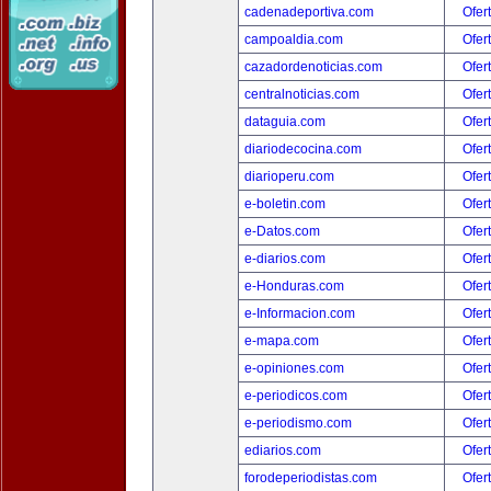
cadenadeportiva.com
Ofer
campoaldia.com
Ofer
cazadordenoticias.com
Ofer
centralnoticias.com
Ofer
dataguia.com
Ofer
diariodecocina.com
Ofer
diarioperu.com
Ofer
e-boletin.com
Ofer
e-Datos.com
Ofer
e-diarios.com
Ofer
e-Honduras.com
Ofer
e-Informacion.com
Ofer
e-mapa.com
Ofer
e-opiniones.com
Ofer
e-periodicos.com
Ofer
e-periodismo.com
Ofer
ediarios.com
Ofer
forodeperiodistas.com
Ofer