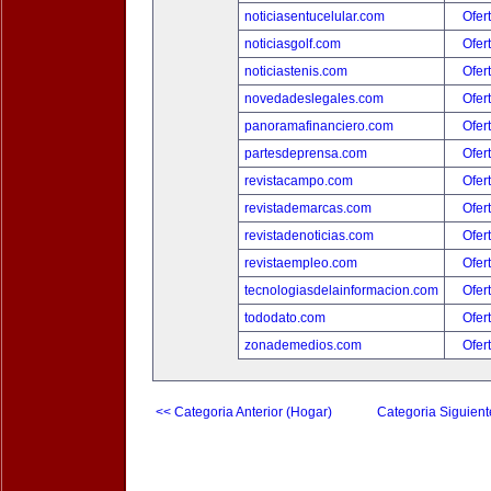
noticiasentucelular.com
Ofer
noticiasgolf.com
Ofer
noticiastenis.com
Ofer
novedadeslegales.com
Ofer
panoramafinanciero.com
Ofer
partesdeprensa.com
Ofer
revistacampo.com
Ofer
revistademarcas.com
Ofer
revistadenoticias.com
Ofer
revistaempleo.com
Ofer
tecnologiasdelainformacion.com
Ofer
tododato.com
Ofer
zonademedios.com
Ofer
<< Categoria Anterior (Hogar)
Categoria Siguient