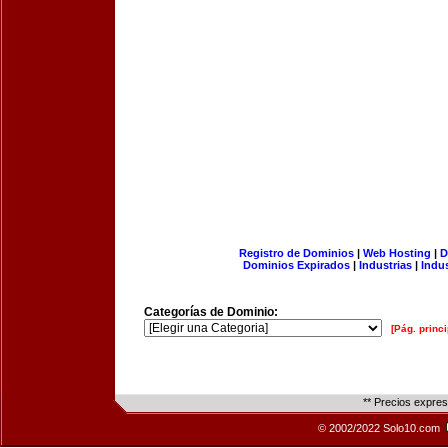
Registro de Dominios
|
Web Hosting
|
D
Dominios Expirados
|
Industrias
|
Indu
Categorías de Dominio:
[Pág. princi
** Precios expre
© 2002/2022 Solo10.com