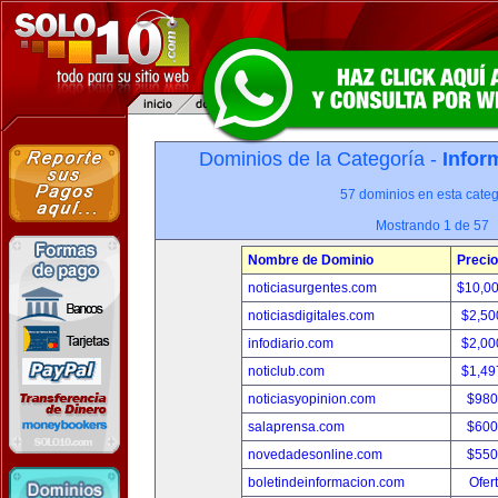
Dominios de la Categoría -
Infor
57 dominios en esta categ
Mostrando 1 de 57
Nombre de Dominio
Precio
noticiasurgentes.com
$10,0
noticiasdigitales.com
$2,50
infodiario.com
$2,00
noticlub.com
$1,49
noticiasyopinion.com
$980
salaprensa.com
$600
novedadesonline.com
$550
boletindeinformacion.com
Ofer