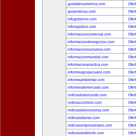
guialatinoamerica.com
Ofer
guianoticias.com
Ofer
infogobierno.com
Ofer
inforegistros.com
Ofer
informacioncomercial.com
Ofer
informaciondenegocios.com
Ofer
informacionexclusiva.com
Ofer
informacionmundial.com
Ofer
informacionpractica.com
Ofer
informeagropecuario.com
Ofer
informeambiental.com
Ofer
informesdemercado.com
Ofer
noticiasbaloncesto.com
Ofer
noticiasciclismo.com
Ofer
noticiasdeeconomia.com
Ofer
noticiasdiarias.com
Ofer
noticiasempresariales.com
Ofer
noticiasendirecto.com
Ofer