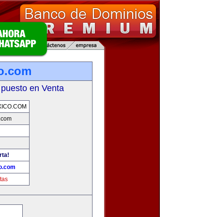
o.com
 puesto en Venta
ICO.COM
.com
rta!
o.com
tas