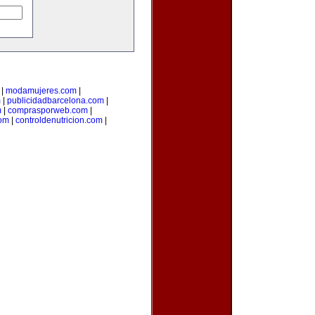
|
modamujeres.com
|
m
|
publicidadbarcelona.com
|
m
|
comprasporweb.com
|
com
|
controldenutricion.com
|