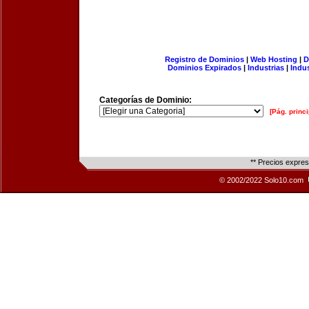
Registro de Dominios
|
Web Hosting
|
D
Dominios Expirados
|
Industrias
|
Indu
Categorías de Dominio:
[Pág. princi
** Precios expre
© 2002/2022 Solo10.com