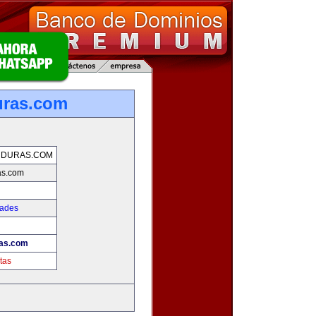
uras.com
NDURAS.COM
as.com
dades
as.com
tas