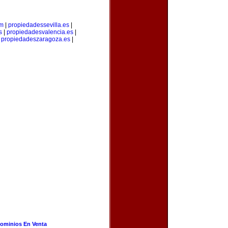
om
|
propiedadessevilla.es
|
s
|
propiedadesvalencia.es
|
|
propiedadeszaragoza.es
|
ominios En Venta