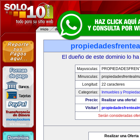
propiedadesfrente
El dueño de este dominio lo ha
Mayusculas:
PROPIEDADESFREN
Minusculas:
propiedadesfrentealm
Longitud:
22 caracteres
Categorias:
Inmuebles y Propieda
Precio:
Realizar una oferta!
Visitar!
propiedadesfrenteal
Serán consideradas ofer
Realizar una Oferta