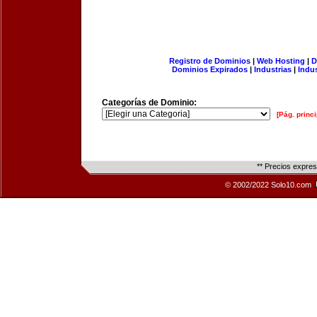
Registro de Dominios
|
Web Hosting
|
D
Dominios Expirados
|
Industrias
|
Indu
Categorías de Dominio:
[Pág. princi
** Precios expre
© 2002/2022 Solo10.com