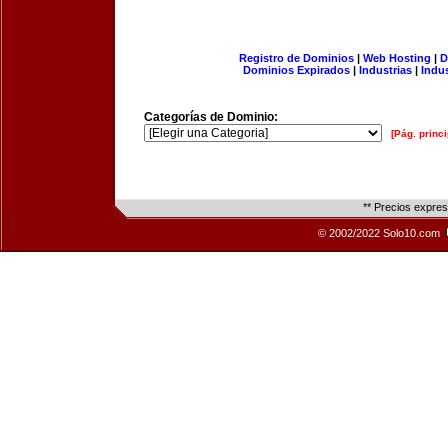
Registro de Dominios
|
Web Hosting
|
D
Dominios Expirados
|
Industrias
|
Indu
Categorías de Dominio:
[Pág. princi
** Precios expre
© 2002/2022 Solo10.com