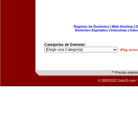
Registro de Dominios
|
Web Hosting
|
D
Dominios Expirados
|
Industrias
|
Indu
Categorías de Dominio:
[Pág. princi
** Precios expre
© 2002/2022 Solo10.com