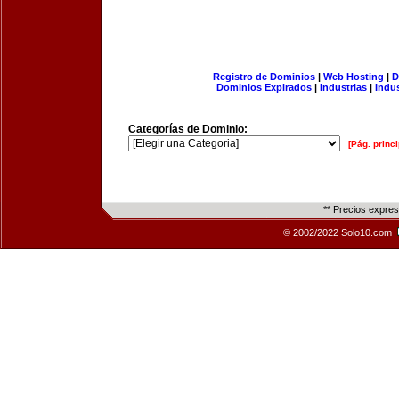
Registro de Dominios
|
Web Hosting
|
D
Dominios Expirados
|
Industrias
|
Indu
Categorías de Dominio:
[Pág. princi
** Precios expre
© 2002/2022 Solo10.com