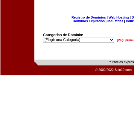
Registro de Dominios
|
Web Hosting
|
D
Dominios Expirados
|
Industrias
|
Indu
Categorías de Dominio:
[Pág. princi
** Precios expre
© 2002/2022 Solo10.com