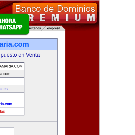
aria.com
 puesto en Venta
AMARIA.COM
ia.com
dades
ria.com
tas