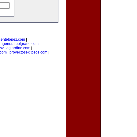
centelopez.com
|
llageneralbelgrano.com
|
svillagiardino.com
|
.com
|
proyectosexitosos.com
|