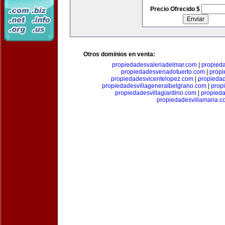
Precio Ofrecido $
Otros dominios en venta:
propiedadesvaleriadelmar.com
|
propied
propiedadesvenadotuerto.com
|
prop
propiedadesvicentelopez.com
|
propiedad
propiedadesvillageneralbelgrano.com
|
prop
propiedadesvillagiardino.com
|
propieda
propiedadesvillamaria.