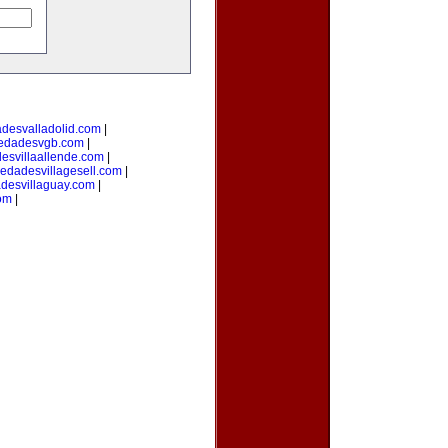
adesvalladolid.com
|
iedadesvgb.com
|
esvillaallende.com
|
iedadesvillagesell.com
|
desvillaguay.com
|
com
|