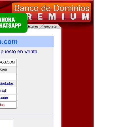
b.com
 puesto en Venta
VGB.COM
.com
piedades
rta!
b.com
tas