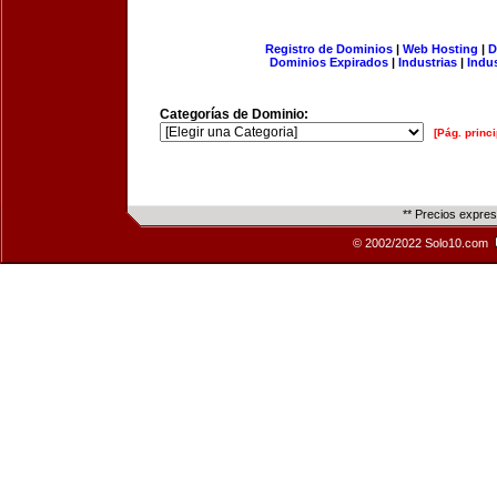
Registro de Dominios
|
Web Hosting
|
D
Dominios Expirados
|
Industrias
|
Indu
Categorías de Dominio:
[Pág. princi
** Precios expre
© 2002/2022 Solo10.com