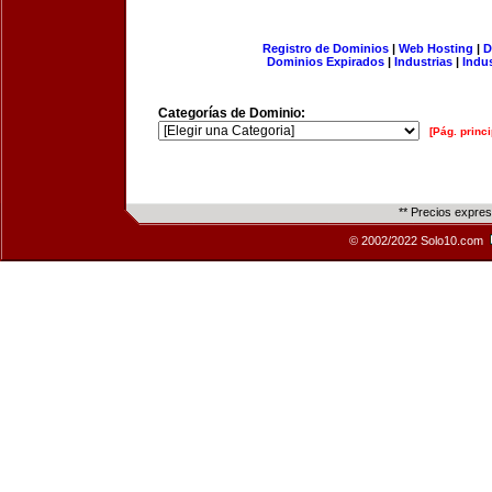
Registro de Dominios
|
Web Hosting
|
D
Dominios Expirados
|
Industrias
|
Indu
Categorías de Dominio:
[Pág. princi
** Precios expre
© 2002/2022 Solo10.com