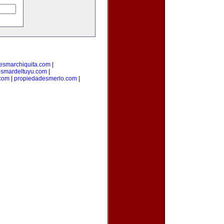
esmarchiquita.com
|
esmardeltuyu.com
|
com
|
propiedadesmerlo.com
|