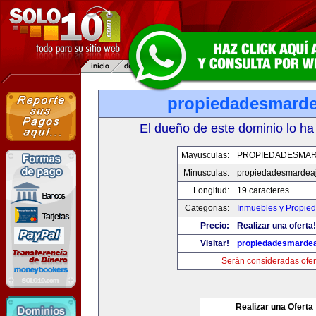
propiedadesmard
El dueño de este dominio lo ha
Mayusculas:
PROPIEDADESMA
Minusculas:
propiedadesmardea
Longitud:
19 caracteres
Categorias:
Inmuebles y Propie
Precio:
Realizar una oferta!
Visitar!
propiedadesmarde
Serán consideradas ofer
Realizar una Oferta