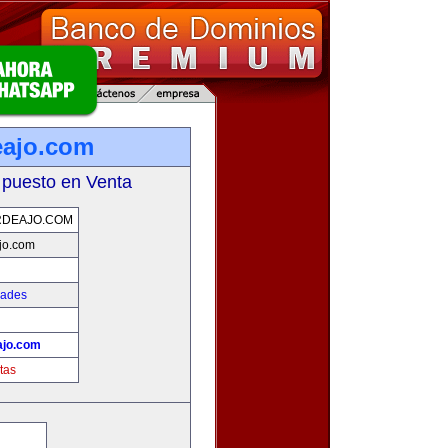
eajo.com
 puesto en Venta
RDEAJO.COM
jo.com
dades
ajo.com
tas