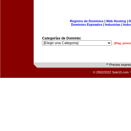
Registro de Dominios
|
Web Hosting
|
D
Dominios Expirados
|
Industrias
|
Indu
Categorías de Dominio:
[Pág. princi
** Precios expre
© 2002/2022 Solo10.com