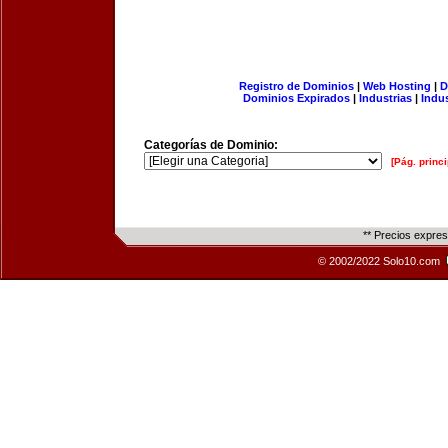
Registro de Dominios
|
Web Hosting
|
D
Dominios Expirados
|
Industrias
|
Indu
Categorías de Dominio:
[Pág. princi
** Precios expre
© 2002/2022 Solo10.com