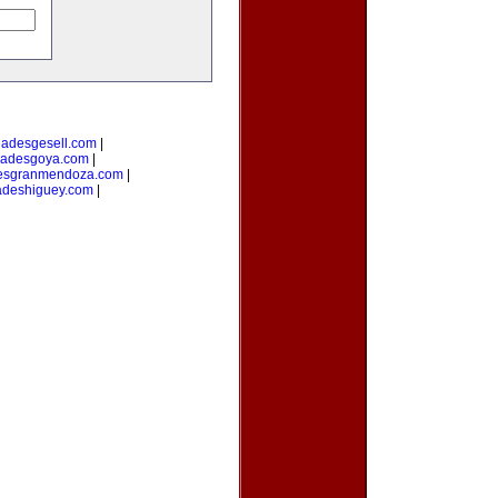
dadesgesell.com
|
dadesgoya.com
|
esgranmendoza.com
|
adeshiguey.com
|