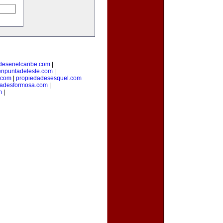
desenelcaribe.com
|
enpuntadeleste.com
|
.com
|
propiedadesesquel.com
dadesformosa.com
|
m
|