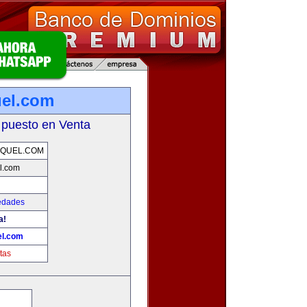
el.com
 puesto en Venta
SQUEL.COM
l.com
edades
a!
el.com
tas