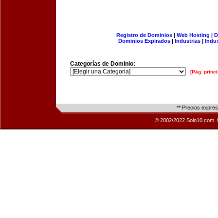
Registro de Dominios
|
Web Hosting
|
D
Dominios Expirados
|
Industrias
|
Indu
Categorías de Dominio:
[Pág. princi
** Precios expre
© 2002/2022 Solo10.com