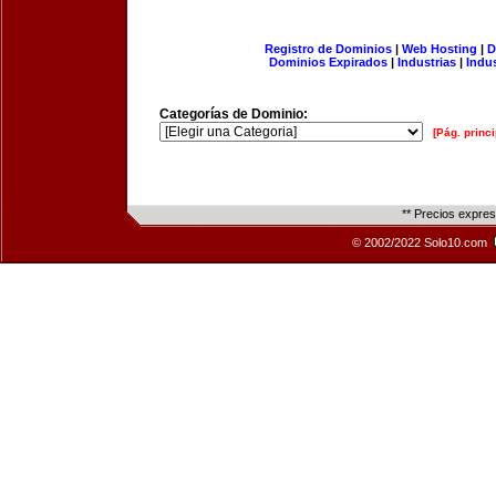
Registro de Dominios
|
Web Hosting
|
D
Dominios Expirados
|
Industrias
|
Indu
Categorías de Dominio:
[Pág. princi
** Precios expre
© 2002/2022 Solo10.com