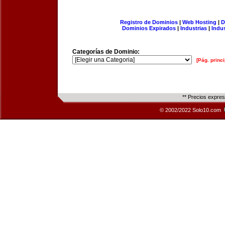
Registro de Dominios
|
Web Hosting
|
D
Dominios Expirados
|
Industrias
|
Indu
Categorías de Dominio:
[Pág. princi
** Precios expre
© 2002/2022 Solo10.com