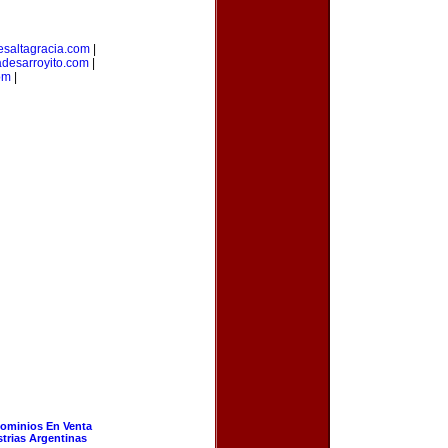
esaltagracia.com
|
desarroyito.com
|
om
|
ominios En Venta
strias Argentinas