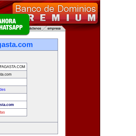
gasta.com
FAGASTA.COM
sta.com
des
asta.com
tas