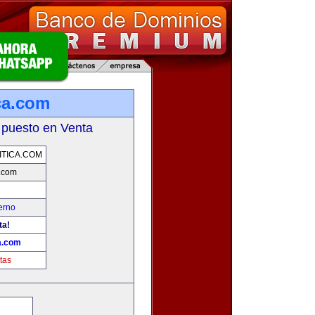
ca.com
 puesto en Venta
TICA.COM
a.com
erno
ta!
a.com
tas