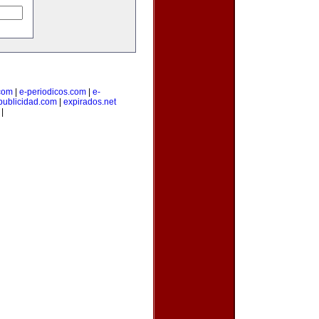
.com
|
e-periodicos.com
|
e-
publicidad.com
|
expirados.net
|