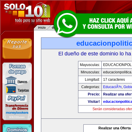
educacionpoliti
El dueño de este dominio lo ha
Mayusculas:
EDUCACIONPOLI
Minusculas:
educacionpolitic
Longitud:
17 caracteres
Categorias:
EducaciÃ³n
,
Gobi
Precio:
Realizar una ofer
Visitar!
educacionpolitic
Serán consideradas ofer
Realizar una Oferta