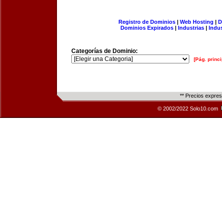
Registro de Dominios
|
Web Hosting
|
D
Dominios Expirados
|
Industrias
|
Indu
Categorías de Dominio:
[Pág. princi
** Precios expre
© 2002/2022 Solo10.com