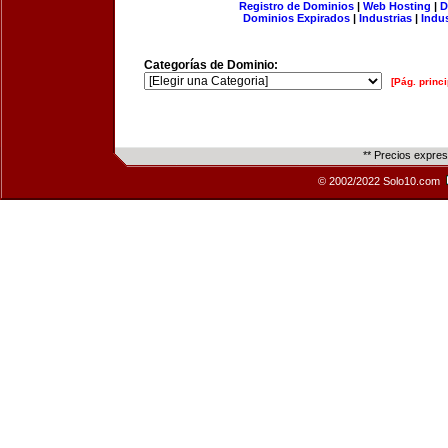
Registro de Dominios
|
Web Hosting
|
D
Dominios Expirados
|
Industrias
|
Indu
Categorías de Dominio:
[Pág. princi
** Precios expre
© 2002/2022 Solo10.com