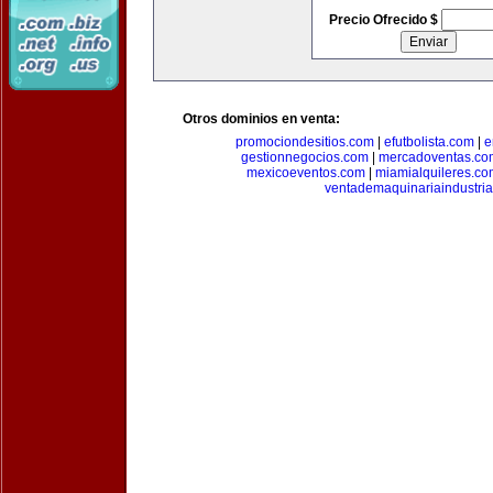
Precio Ofrecido $
Otros dominios en venta:
promociondesitios.com
|
efutbolista.com
|
e
gestionnegocios.com
|
mercadoventas.co
mexicoeventos.com
|
miamialquileres.c
ventademaquinariaindustria