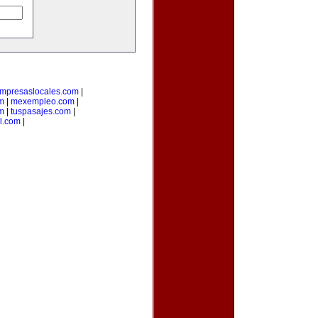
mpresaslocales.com
|
m
|
mexempleo.com
|
om
|
tuspasajes.com
|
l.com
|