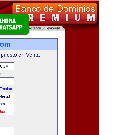
com
 puesto en Venta
.COM
om
 Empleo
ferta!
com
tas