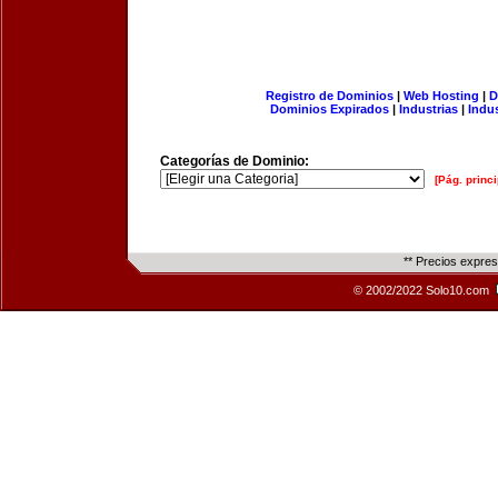
Registro de Dominios
|
Web Hosting
|
D
Dominios Expirados
|
Industrias
|
Indu
Categorías de Dominio:
[Pág. princi
** Precios expre
© 2002/2022 Solo10.com