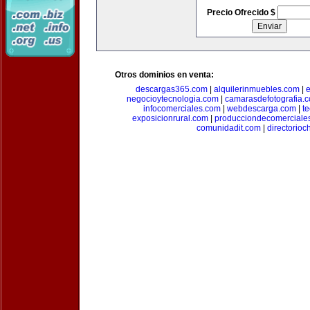
Precio Ofrecido $
Otros dominios en venta:
descargas365.com
|
alquilerinmuebles.com
|
e
negocioytecnologia.com
|
camarasdefotografia.
infocomerciales.com
|
webdescarga.com
|
t
exposicionrural.com
|
producciondecomerciale
comunidadit.com
|
directorioc