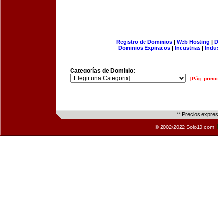
Registro de Dominios
|
Web Hosting
|
D
Dominios Expirados
|
Industrias
|
Indu
Categorías de Dominio:
[Pág. princi
** Precios expre
© 2002/2022 Solo10.com