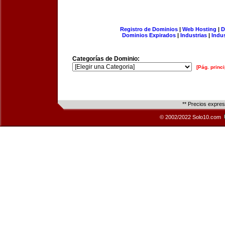
Registro de Dominios
|
Web Hosting
|
D
Dominios Expirados
|
Industrias
|
Indu
Categorías de Dominio:
[Pág. princi
** Precios expre
© 2002/2022 Solo10.com