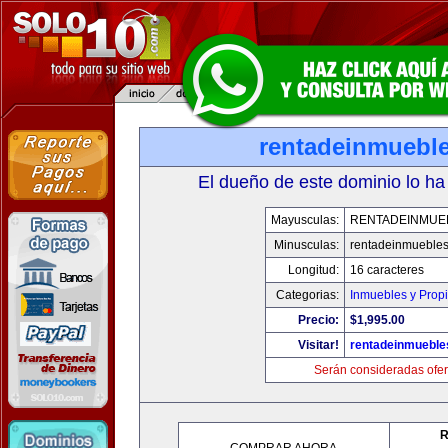
rentadeinmuebl
El dueño de este dominio lo ha
Mayusculas:
RENTADEINMUE
Minusculas:
rentadeinmueble
Longitud:
16 caracteres
Categorias:
Inmuebles y Prop
Precio:
$1,995.00
Visitar!
rentadeinmueble
Serán consideradas ofer
R