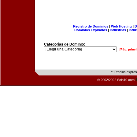
Registro de Dominios
|
Web Hosting
|
D
Dominios Expirados
|
Industrias
|
Indu
Categorías de Dominio:
[Pág. princi
** Precios expre
© 2002/2022 Solo10.com