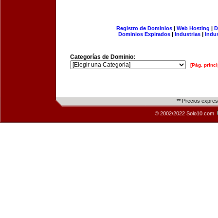
Registro de Dominios
|
Web Hosting
|
D
Dominios Expirados
|
Industrias
|
Indu
Categorías de Dominio:
[Pág. princi
** Precios expre
© 2002/2022 Solo10.com