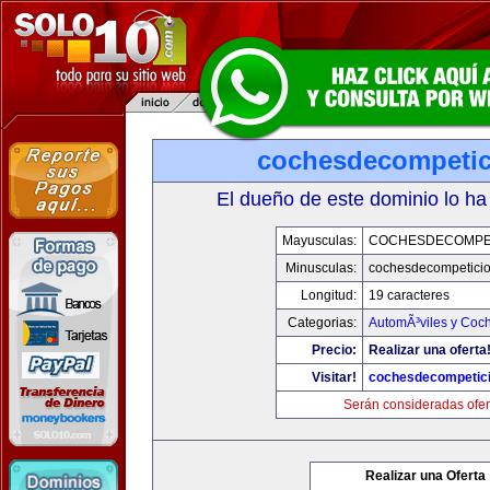
cochesdecompeti
El dueño de este dominio lo ha
Mayusculas:
COCHESDECOMPE
Minusculas:
cochesdecompetici
Longitud:
19 caracteres
Categorias:
AutomÃ³viles y Coc
Precio:
Realizar una oferta
Visitar!
cochesdecompetic
Serán consideradas ofer
Realizar una Oferta