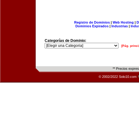
Registro de Dominios
|
Web Hosting
|
D
Dominios Expirados
|
Industrias
|
Indu
Categorías de Dominio:
[Pág. princi
** Precios expre
© 2002/2022 Solo10.com