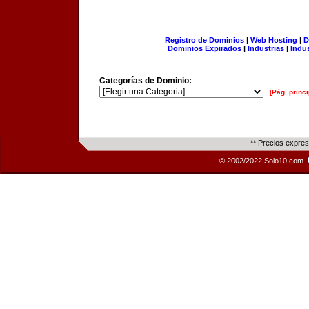
Registro de Dominios
|
Web Hosting
|
D
Dominios Expirados
|
Industrias
|
Indu
Categorías de Dominio:
[Pág. princi
** Precios expre
© 2002/2022 Solo10.com