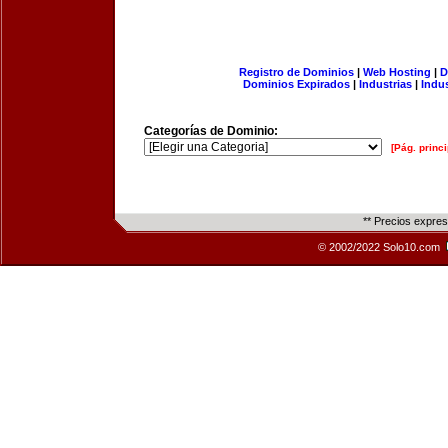
Registro de Dominios
|
Web Hosting
|
D
Dominios Expirados
|
Industrias
|
Indu
Categorías de Dominio:
[Pág. princi
** Precios expre
© 2002/2022 Solo10.com