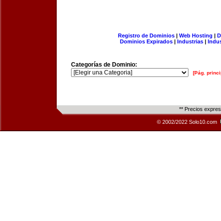
Registro de Dominios
|
Web Hosting
|
D
Dominios Expirados
|
Industrias
|
Indu
Categorías de Dominio:
[Pág. princi
** Precios expre
© 2002/2022 Solo10.com