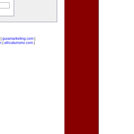
|
guiamarketing.com
|
m
|
africaturismo.com
|