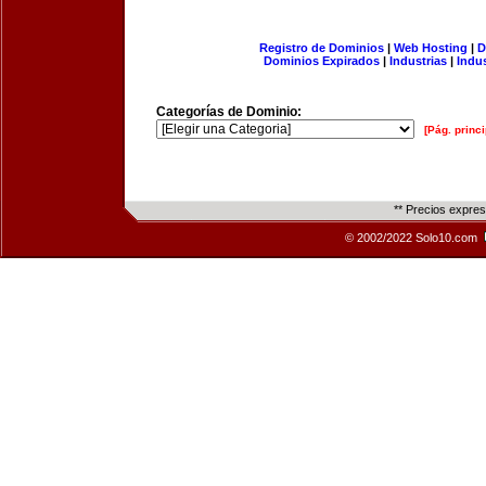
Registro de Dominios
|
Web Hosting
|
D
Dominios Expirados
|
Industrias
|
Indu
Categorías de Dominio:
[Pág. princi
** Precios expre
© 2002/2022 Solo10.com