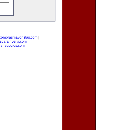
comprasmayoristas.com
|
parainvertir.com
|
denegocios.com
|