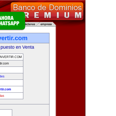
ertir.com
 puesto en Venta
NVERTIR.COM
ir.com
des
tir.com
tas