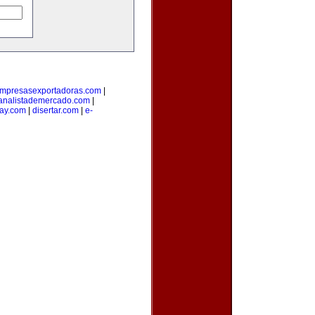
mpresasexportadoras.com
|
analistademercado.com
|
ay.com
|
disertar.com
|
e-