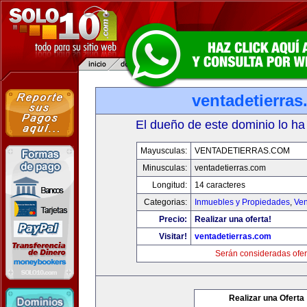
ventadetierra
El dueño de este dominio lo ha
Mayusculas:
VENTADETIERRAS.COM
Minusculas:
ventadetierras.com
Longitud:
14 caracteres
Categorias:
Inmuebles y Propiedades
,
Ven
Precio:
Realizar una oferta!
Visitar!
ventadetierras.com
Serán consideradas ofer
Realizar una Oferta