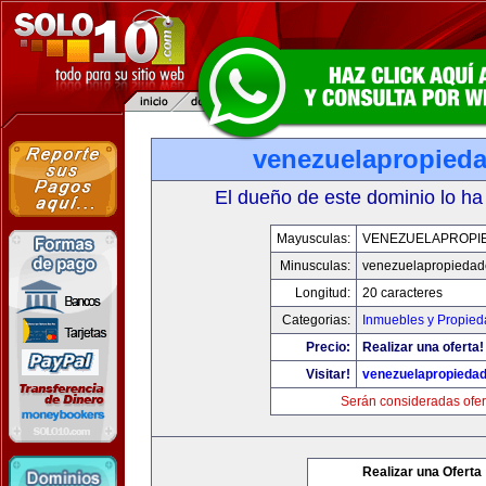
venezuelapropied
El dueño de este dominio lo ha
Mayusculas:
VENEZUELAPROPI
Minusculas:
venezuelapropiedad
Longitud:
20 caracteres
Categorias:
Inmuebles y Propie
Precio:
Realizar una oferta!
Visitar!
venezuelapropieda
Serán consideradas ofer
Realizar una Oferta