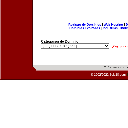
Registro de Dominios
|
Web Hosting
|
D
Dominios Expirados
|
Industrias
|
Indu
Categorías de Dominio:
[Pág. princi
** Precios expre
© 2002/2022 Solo10.com