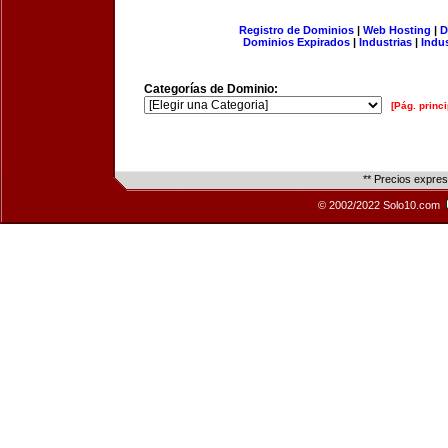
Registro de Dominios
|
Web Hosting
|
D
Dominios Expirados
|
Industrias
|
Indu
Categorías de Dominio:
[Pág. princi
** Precios expre
© 2002/2022 Solo10.com