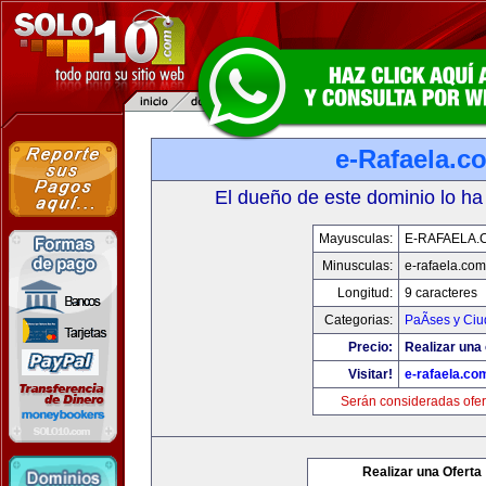
e-Rafaela.c
El dueño de este dominio lo ha
Mayusculas:
E-RAFAELA.
Minusculas:
e-rafaela.com
Longitud:
9 caracteres
Categorias:
PaÃ­ses y Ci
Precio:
Realizar una 
Visitar!
e-rafaela.co
Serán consideradas ofer
Realizar una Oferta